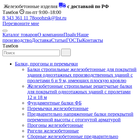
Железобетонные изделия
с доставкой по РФ
Тамбов
пн-пт 9:00–18:00
8 343 361 11 78
ooobzsk@list.ru
Перезвоните мне
Каталог товаров
О компании
Прайс
Наше
производство
Доставка
Статьи
ГОСТы
Контакты
Тамбов
Балки, прогоны и перемычки
Балки стропильные железобетонные для покрытий
здания одноэтажных производственных зданий с
пролетами 6 и 9 м, имеющих плоскую кровлю
Железобетонные стропильные решетчатые балки
для покрытий одноэтажных зданий с пролетами
12 и 18 м
Фундаментные балки ФБ
Перемычки железобетонные
Предварительно напряженные балки перекрытий
переменной высоты с отогнутой арматурой
Прогоны железобетонные
Ригели железобетонные
Сборные железобетонные предварительно