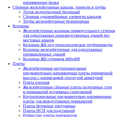
напряженные балки
Сборные железобетонные каналы, тоннели и трубы
Лоток водоотводный бетонный
Сборные одноячейковые элементы каналов
Трубы железобетонные безнапорные
Колонны
Железобетонные колонны прямоугольного сечения
для одноэтажных производственных зданий без
мостовых кранов
Колонны ЖБ под технологические трубопроводы
Колонны железобетонные для одноэтажных
промышленных зданий
Колонны ЖБ сечением 400х400
Плиты
Железобетонные крупнопанельные
предварительно напряженные плиты переменной
высоты с напрягаемой отогнутой арматурой
Плита плоская
Железобетонные сборные плиты подпорных стен
и перекрытий подземных сооружений
Крупнопанельные предварительно напряженные
плиты для междуэтажных перекрытий
Плиты бетонные тротуарные
Плиты НСП для подстанций
Ребристые плиты перекрытия