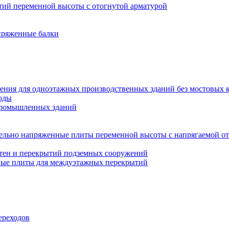
ий переменной высоты с отогнутой арматурой
пряженные балки
ения для одноэтажных производственных зданий без мостовых 
оды
промышленных зданий
ельно напряженные плиты переменной высоты с напрягаемой от
тен и перекрытий подземных сооружений
ные плиты для междуэтажных перекрытий
ереходов