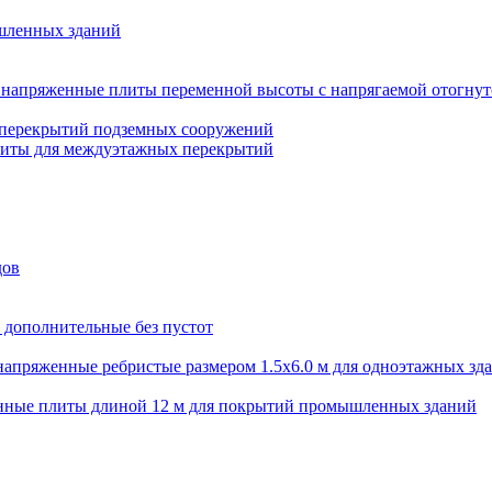
шленных зданий
напряженные плиты переменной высоты с напрягаемой отогнут
 перекрытий подземных сооружений
литы для междуэтажных перекрытий
дов
 дополнительные без пустот
апряженные ребристые размером 1.5х6.0 м для одноэтажных зд
нные плиты длиной 12 м для покрытий промышленных зданий