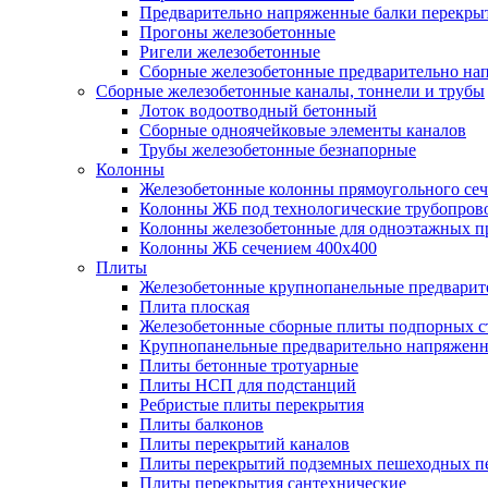
Предварительно напряженные балки перекрыт
Прогоны железобетонные
Ригели железобетонные
Сборные железобетонные предварительно на
Сборные железобетонные каналы, тоннели и трубы
Лоток водоотводный бетонный
Сборные одноячейковые элементы каналов
Трубы железобетонные безнапорные
Колонны
Железобетонные колонны прямоугольного сеч
Колонны ЖБ под технологические трубопров
Колонны железобетонные для одноэтажных 
Колонны ЖБ сечением 400х400
Плиты
Железобетонные крупнопанельные предварит
Плита плоская
Железобетонные сборные плиты подпорных с
Крупнопанельные предварительно напряжен
Плиты бетонные тротуарные
Плиты НСП для подстанций
Ребристые плиты перекрытия
Плиты балконов
Плиты перекрытий каналов
Плиты перекрытий подземных пешеходных п
Плиты перекрытия сантехнические