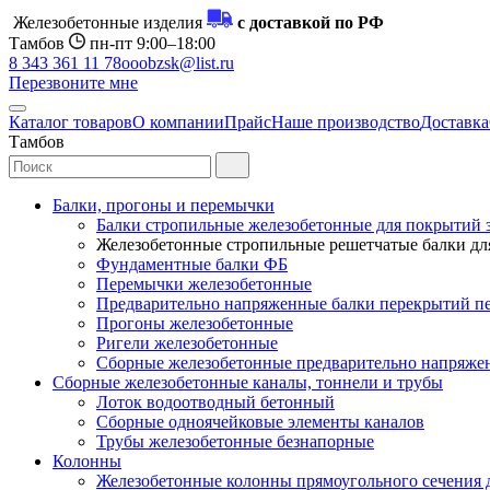
Железобетонные изделия
с доставкой по РФ
Тамбов
пн-пт 9:00–18:00
8 343 361 11 78
ooobzsk@list.ru
Перезвоните мне
Каталог товаров
О компании
Прайс
Наше производство
Доставка
Тамбов
Балки, прогоны и перемычки
Балки стропильные железобетонные для покрытий 
Железобетонные стропильные решетчатые балки для
Фундаментные балки ФБ
Перемычки железобетонные
Предварительно напряженные балки перекрытий пе
Прогоны железобетонные
Ригели железобетонные
Сборные железобетонные предварительно напряже
Сборные железобетонные каналы, тоннели и трубы
Лоток водоотводный бетонный
Сборные одноячейковые элементы каналов
Трубы железобетонные безнапорные
Колонны
Железобетонные колонны прямоугольного сечения 