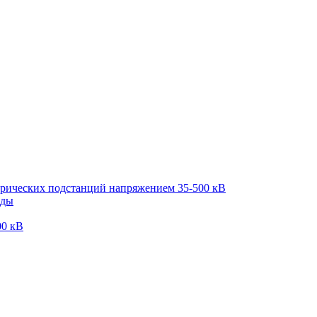
трических подстанций напряжением 35-500 кВ
оды
00 кВ