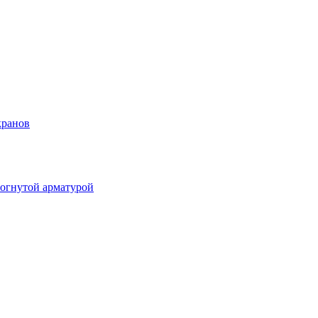
кранов
огнутой арматурой