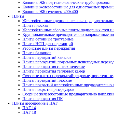
Колонны ЖБ под технологические трубопроводы
Колонны железобетонные для одноэтажных промы
Колонны ЖБ сечением 400х400
Плиты
Железобетонные крупнопанельные предварительно 
Плита плоская
Железобетонные сборные плиты подпорных стен и
Крупнопанельные предварительно напряженные п
Плиты бетонные тротуарные
Плиты НСП для подстанций
Ребристые плиты перекрытия
Плиты балконов
Плиты перекрытий каналов
Плиты перекрытий подземных пешеходных перехо
Плиты перекрытия сантехнические
Плиты перекрытия тепловых камер
Связевые плиты перекрытий: рядовые, пристенные,
Плиты перекрытий плоские
Плиты покрытий железобетонные предварительно н
Плиты покрытия резервуаров
Сборные железобетонные предварительно напряже
Плиты перекрытия ПК
Плиты аэродромные ПАГ
ПАГ 14
ПАГ 18