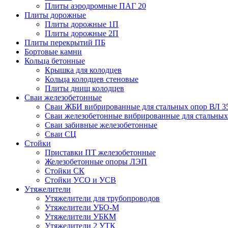
Плиты аэродромные ПАГ 20
Плиты дорожные
Плиты дорожные 1П
Плиты дорожные 2П
Плиты перекрытий ПБ
Бортовые камни
Кольца бетонные
Крышка для колодцев
Кольца колодцев стеновые
Плиты днищ колодцев
Сваи железобетонные
Сваи ЖБИ вибрированные для стальных опор ВЛ 3
Сваи железобетонные вибрированные для стальных
Сваи забивные железобетонные
Сваи СЦ
Стойки
Приставки ПТ железобетонные
Железобетонные опоры ЛЭП
Стойки СК
Стойки УСО и УСВ
Утяжелители
Утяжелители для трубопроводов
Утяжелители УБО-М
Утяжелители УБКМ
Утяжелители 2 УТК