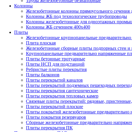
Трубы железобетонные безнапорные
Колонны
Железобетонные колонны прямоугольного сечения 
Колонны ЖБ под технологические трубопроводы
Колонны железобетонные для одноэтажных промы
Колонны ЖБ сечением 400х400
Плиты
Железобетонные крупнопанельные предварительно 
Плита плоская
Железобетонные сборные плиты подпорных стен и
Крупнопанельные предварительно напряженные п
Плиты бетонные тротуарные
Плиты НСП для подстанций
Ребристые плиты перекрытия
Плиты балконов
Плиты перекрытий каналов
Плиты перекрытий подземных пешеходных перехо
Плиты перекрытия сантехнические
Плиты перекрытия тепловых камер
Связевые плиты перекрытий: рядовые, пристенные,
Плиты перекрытий плоские
Плиты покрытий железобетонные предварительно н
Плиты покрытия резервуаров
Сборные железобетонные предварительно напряже
Плиты перекрытия ПК