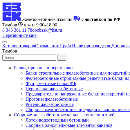
Железобетонные изделия
с доставкой по РФ
Тамбов
пн-пт 9:00–18:00
8 343 361 11 78
ooobzsk@list.ru
Перезвоните мне
Каталог товаров
О компании
Прайс
Наше производство
Доставка
Тамбов
Балки, прогоны и перемычки
Балки стропильные железобетонные для покрытий 
Железобетонные стропильные решетчатые балки для
Фундаментные балки ФБ
Перемычки железобетонные
Предварительно напряженные балки перекрытий пе
Прогоны железобетонные
Ригели железобетонные
Сборные железобетонные предварительно напряже
Сборные железобетонные каналы, тоннели и трубы
Лоток водоотводный бетонный
Сборные одноячейковые элементы каналов