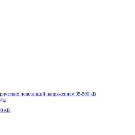
трических подстанций напряжением 35-500 кВ
оды
00 кВ