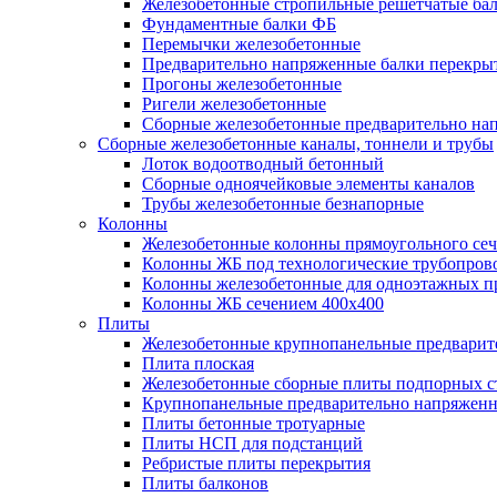
Железобетонные стропильные решетчатые бал
Фундаментные балки ФБ
Перемычки железобетонные
Предварительно напряженные балки перекрыт
Прогоны железобетонные
Ригели железобетонные
Сборные железобетонные предварительно на
Сборные железобетонные каналы, тоннели и трубы
Лоток водоотводный бетонный
Сборные одноячейковые элементы каналов
Трубы железобетонные безнапорные
Колонны
Железобетонные колонны прямоугольного сеч
Колонны ЖБ под технологические трубопров
Колонны железобетонные для одноэтажных 
Колонны ЖБ сечением 400х400
Плиты
Железобетонные крупнопанельные предварит
Плита плоская
Железобетонные сборные плиты подпорных с
Крупнопанельные предварительно напряжен
Плиты бетонные тротуарные
Плиты НСП для подстанций
Ребристые плиты перекрытия
Плиты балконов