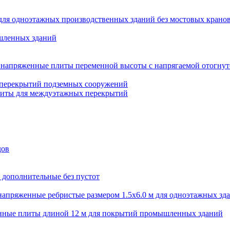
для одноэтажных производственных зданий без мостовых крано
шленных зданий
напряженные плиты переменной высоты с напрягаемой отогнут
 перекрытий подземных сооружений
литы для междуэтажных перекрытий
дов
 дополнительные без пустот
апряженные ребристые размером 1.5х6.0 м для одноэтажных зд
нные плиты длиной 12 м для покрытий промышленных зданий