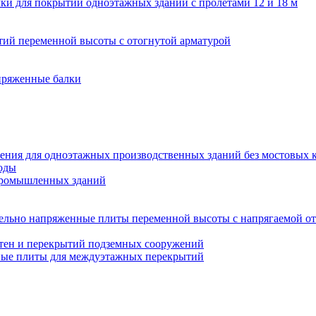
ки для покрытий одноэтажных зданий с пролетами 12 и 18 м
ий переменной высоты с отогнутой арматурой
пряженные балки
ения для одноэтажных производственных зданий без мостовых 
оды
промышленных зданий
ельно напряженные плиты переменной высоты с напрягаемой от
тен и перекрытий подземных сооружений
ные плиты для междуэтажных перекрытий