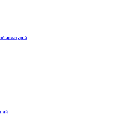
в
ой арматурой
аний