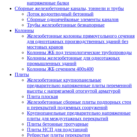
напряженные балки
Сборные железобетонные каналы, тоннели и трубы
Лоток водоотводный бетонный
Сборные одноячейковые элементы каналов
Трубы железобетонные безнапорные
Колонны
Железобетонные колонны прямоугольного сечения
для одноэтажных производственных зданий без
мостовых кранов
Колонны ЖБ под технологические трубопроводы
Колонны железобетонные для одноэтажных
промышленных зданий
Колонны ЖБ сечением 400х400
Плиты
Железобетонные крупнопанельные
предварительно напряженные плиты переменной
высоты с напрягаемой отогнутой арматурой
Плита плоская
Железобетонные сборные плиты подпорных стен
и перекрытий подземных сооружений
Крупнопанельные предварительно напряженные
плиты для междуэтажных перекрытий
Плиты бетонные тротуарные
Плиты НСП для подстанций
Ребристые плиты перекрытия