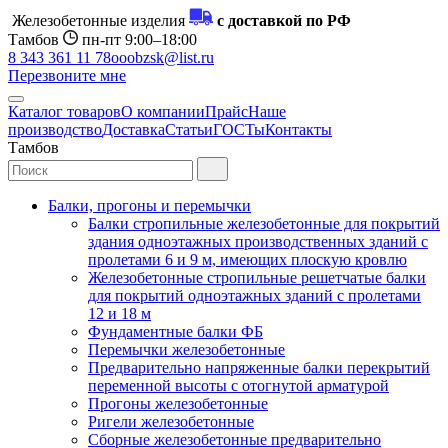
Железобетонные изделия
с доставкой по РФ
Тамбов
пн-пт 9:00–18:00
8 343 361 11 78
ooobzsk@list.ru
Перезвоните мне
Каталог товаров
О компании
Прайс
Наше
производство
Доставка
Статьи
ГОСТы
Контакты
Тамбов
Балки, прогоны и перемычки
Балки стропильные железобетонные для покрытий
здания одноэтажных производственных зданий с
пролетами 6 и 9 м, имеющих плоскую кровлю
Железобетонные стропильные решетчатые балки
для покрытий одноэтажных зданий с пролетами
12 и 18 м
Фундаментные балки ФБ
Перемычки железобетонные
Предварительно напряженные балки перекрытий
переменной высоты с отогнутой арматурой
Прогоны железобетонные
Ригели железобетонные
Сборные железобетонные предварительно