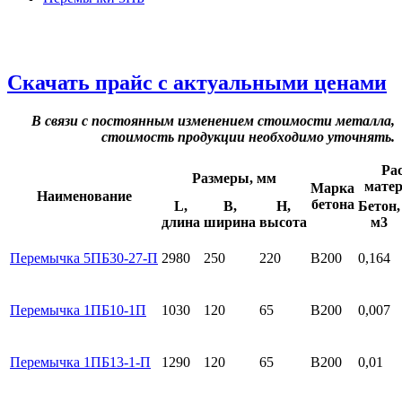
Скачать прайс с актуальными ценами
В связи с постоянным изменением стоимости металла,
стоимость продукции необходимо уточнять.
Ра
Размеры, мм
мате
Марка
Наименование
бетона
L,
B,
H,
Бетон,
длина
ширина
высота
м3
Перемычка 5ПБ30-27-П
2980
250
220
B200
0,164
Перемычка 1ПБ10-1П
1030
120
65
B200
0,007
Перемычка 1ПБ13-1-П
1290
120
65
B200
0,01