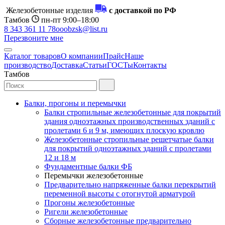
Железобетонные изделия
с доставкой по РФ
Тамбов
пн-пт 9:00–18:00
8 343 361 11 78
ooobzsk@list.ru
Перезвоните мне
Каталог товаров
О компании
Прайс
Наше
производство
Доставка
Статьи
ГОСТы
Контакты
Тамбов
Балки, прогоны и перемычки
Балки стропильные железобетонные для покрытий
здания одноэтажных производственных зданий с
пролетами 6 и 9 м, имеющих плоскую кровлю
Железобетонные стропильные решетчатые балки
для покрытий одноэтажных зданий с пролетами
12 и 18 м
Фундаментные балки ФБ
Перемычки железобетонные
Предварительно напряженные балки перекрытий
переменной высоты с отогнутой арматурой
Прогоны железобетонные
Ригели железобетонные
Сборные железобетонные предварительно