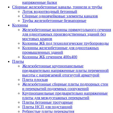
напряженные балки
Сборные железобетонные каналы, тоннели и трубы
Лоток водоотводный бетонный
Сборные одноячейковые элементы каналов
Трубы железобетонные безнапорные
Колонны
Железобетонные колонны прямоугольного сечения
для одноэтажных производственных зданий без
мостовых кранов
Колонны ЖБ под технологические трубопроводы
Колонны железобетонные для одноэтажных
промышленных зданий
Колонны ЖБ сечением 400х400
Плиты
Железобетонные крупнопанельные
предварительно напряженные плиты переменной
высоты с напрягаемой отогнутой арматурой
Плита плоская
Железобетонные сборные плиты подпорных стен
и перекрытий подземных сооружений
Крупнопанельные предварительно напряженные
плиты для междуэтажных перекрытий
Плиты бетонные тротуарные
Плиты НСП для подстанций
Ребристые плиты перекрытия