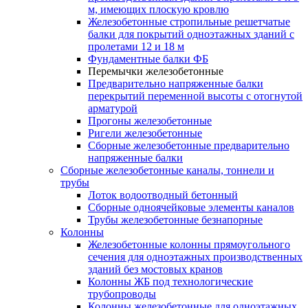
м, имеющих плоскую кровлю
Железобетонные стропильные решетчатые
балки для покрытий одноэтажных зданий с
пролетами 12 и 18 м
Фундаментные балки ФБ
Перемычки железобетонные
Предварительно напряженные балки
перекрытий переменной высоты с отогнутой
арматурой
Прогоны железобетонные
Ригели железобетонные
Сборные железобетонные предварительно
напряженные балки
Сборные железобетонные каналы, тоннели и
трубы
Лоток водоотводный бетонный
Сборные одноячейковые элементы каналов
Трубы железобетонные безнапорные
Колонны
Железобетонные колонны прямоугольного
сечения для одноэтажных производственных
зданий без мостовых кранов
Колонны ЖБ под технологические
трубопроводы
Колонны железобетонные для одноэтажных