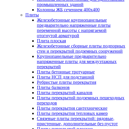
промышленных зданий
Колонны ЖБ сечением 400х400
Плиты
Железобетонные крупнопанельные
предварительно напряженные плиты
переменной высоты с напрягаемой
отогнутой арматурой
Плита плоская
Железобетонные сборные плиты подпорных
стен и перекрытий подземных сооружений
Крупнопанельные предварительно
напряженные плиты для междуэтажных
перекрытий
Плиты бетонные тротуарные
Плиты НСП для подстанций
Ребристые плиты перекрытия
Плиты балконов
Плиты перекрытий каналов
Плиты перекрытий подземных пешеходных
переходов
Плиты перекрытия сантехнические
Плиты перекрытия тепловых камер
Связевые плиты перекрытий: рядовые,
пристенные, дополнительные без пустот
Плиты перекрытий плоские