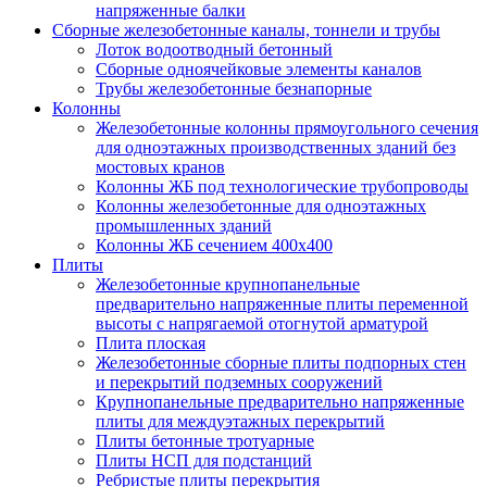
напряженные балки
Сборные железобетонные каналы, тоннели и трубы
Лоток водоотводный бетонный
Сборные одноячейковые элементы каналов
Трубы железобетонные безнапорные
Колонны
Железобетонные колонны прямоугольного сечения
для одноэтажных производственных зданий без
мостовых кранов
Колонны ЖБ под технологические трубопроводы
Колонны железобетонные для одноэтажных
промышленных зданий
Колонны ЖБ сечением 400х400
Плиты
Железобетонные крупнопанельные
предварительно напряженные плиты переменной
высоты с напрягаемой отогнутой арматурой
Плита плоская
Железобетонные сборные плиты подпорных стен
и перекрытий подземных сооружений
Крупнопанельные предварительно напряженные
плиты для междуэтажных перекрытий
Плиты бетонные тротуарные
Плиты НСП для подстанций
Ребристые плиты перекрытия