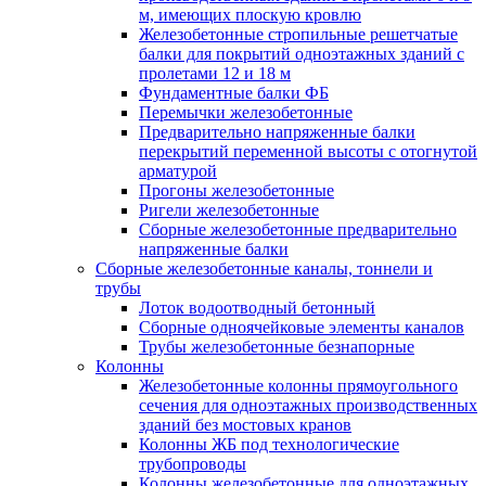
м, имеющих плоскую кровлю
Железобетонные стропильные решетчатые
балки для покрытий одноэтажных зданий с
пролетами 12 и 18 м
Фундаментные балки ФБ
Перемычки железобетонные
Предварительно напряженные балки
перекрытий переменной высоты с отогнутой
арматурой
Прогоны железобетонные
Ригели железобетонные
Сборные железобетонные предварительно
напряженные балки
Сборные железобетонные каналы, тоннели и
трубы
Лоток водоотводный бетонный
Сборные одноячейковые элементы каналов
Трубы железобетонные безнапорные
Колонны
Железобетонные колонны прямоугольного
сечения для одноэтажных производственных
зданий без мостовых кранов
Колонны ЖБ под технологические
трубопроводы
Колонны железобетонные для одноэтажных