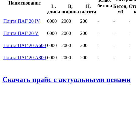
Класс
Наименование
бетона
L,
B,
H,
Бетон,
Ст
длина
ширина
высота
м3
Плита ПАГ 20 IV
6000
2000
200
-
-
-
Плита ПАГ 20 V
6000
2000
200
-
-
-
Плита ПАГ 20 А600
6000
2000
200
-
-
-
Плита ПАГ 20 А800
6000
2000
200
-
-
-
Скачать прайс с актуальными ценами