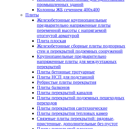
промышленных зданий
Колонны ЖБ сечением 400х400
Плиты
Железобетонные крупнопанельные
предварительно напряженные плиты
переменной высоты с напрягаемой
отогнутой арматурой
Плита плоская
Железобетонные сборные плиты подпорных
стен и перекрытий подземных сооружений
Крупнопанельные предварительно
напряженные плиты для междуэтажных
перекрытий
Плиты бетонные тротуарные
Плиты НСП для подстанций
Ребристые плиты перекрытия
Плиты балконов
Плиты перекрытий каналов
Плиты перекрытий подземных пешеходных
переходов
Плиты перекрытия сантехнические
Плиты перекрытия тепловых камер
Связевые плиты перекрытий: рядовые,
пристенные, дополнительные без пустот
Плиты перекрытий плоские