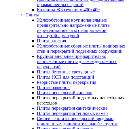
промышленных зданий
Колонны ЖБ сечением 400х400
Плиты
Железобетонные крупнопанельные
предварительно напряженные плиты
переменной высоты с напрягаемой
отогнутой арматурой
Плита плоская
Железобетонные сборные плиты подпорных
стен и перекрытий подземных сооружений
Крупнопанельные предварительно
напряженные плиты для междуэтажных
перекрытий
Плиты бетонные тротуарные
Плиты НСП для подстанций
Ребристые плиты перекрытия
Плиты балконов
Плиты перекрытий каналов
Плиты перекрытий подземных пешеходных
переходов
Плиты перекрытия сантехнические
Плиты перекрытия тепловых камер
Связевые плиты перекрытий: рядовые,
пристенные, дополнительные без пустот
Плиты перекрытий плоские