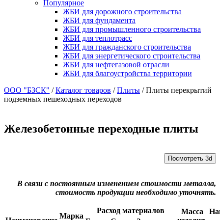
Популярное
ЖБИ для дорожного строительства
ЖБИ для фундамента
ЖБИ для промышленного строительства
ЖБИ для теплотрасс
ЖБИ для гражданского строительства
ЖБИ для энергетического строительства
ЖБИ для нефтегазовой отрасли
ЖБИ для благоустройства территории
ООО "БЗСК"
/
Каталог товаров
/
Плиты
/
Плиты перекрытий
подземных пешеходных переходов
Железобетонные переходные плиты
Посмотреть 3d
В связи с постоянным изменением стоимости металла,
стоимость продукции необходимо уточнять.
Расход материалов
Масса
На
Марка