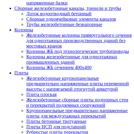
напряженные балки
Сборные железобетонные каналы, тоннели и трубы
Лоток водоотводный бетонный
Сборные одноячейковые элементы каналов
Трубы железобетонные безнапорные
Колонны
Железобетонные колонны прямоугольного сечения
для одноэтажных производственных зданий без
мостовых кранов
Колонны ЖБ под технологические трубопроводы
Колонны железобетонные для одноэтажных
промышленных зданий
Колонны ЖБ сечением 400х400
Плиты
Железобетонные крупнопанельные
предварительно напряженные плиты переменной
высоты с напрягаемой отогнутой арматурой
Плита плоская
Железобетонные сборные плиты подпорных стен
и перекрытий подземных сооружений
Крупнопанельные предварительно напряженные
плиты для междуэтажных перекрытий
Плиты бетонные тротуарные
Плиты НСП для подстанций
Ребристые плиты перекрытия