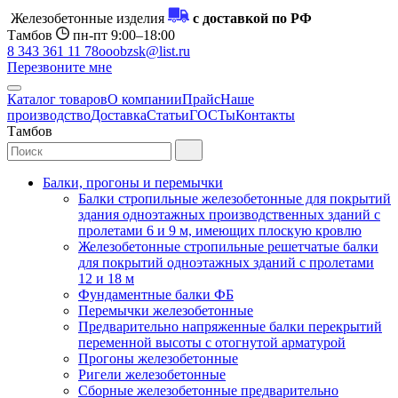
Железобетонные изделия
с доставкой по РФ
Тамбов
пн-пт 9:00–18:00
8 343 361 11 78
ooobzsk@list.ru
Перезвоните мне
Каталог товаров
О компании
Прайс
Наше
производство
Доставка
Статьи
ГОСТы
Контакты
Тамбов
Балки, прогоны и перемычки
Балки стропильные железобетонные для покрытий
здания одноэтажных производственных зданий с
пролетами 6 и 9 м, имеющих плоскую кровлю
Железобетонные стропильные решетчатые балки
для покрытий одноэтажных зданий с пролетами
12 и 18 м
Фундаментные балки ФБ
Перемычки железобетонные
Предварительно напряженные балки перекрытий
переменной высоты с отогнутой арматурой
Прогоны железобетонные
Ригели железобетонные
Сборные железобетонные предварительно