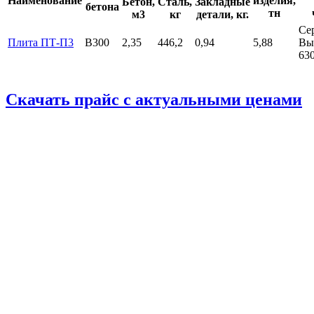
Наименование
изделия,
Бетон,
Сталь,
Закладные
бетона
тн
м3
кг
детали, кг.
Сер
Плита ПТ-П3
B300
2,35
446,2
0,94
5,88
Вып
630
Скачать прайс с актуальными ценами