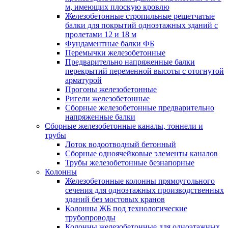
м, имеющих плоскую кровлю
Железобетонные стропильные решетчатые
балки для покрытий одноэтажных зданий с
пролетами 12 и 18 м
Фундаментные балки ФБ
Перемычки железобетонные
Предварительно напряженные балки
перекрытий переменной высоты с отогнутой
арматурой
Прогоны железобетонные
Ригели железобетонные
Сборные железобетонные предварительно
напряженные балки
Сборные железобетонные каналы, тоннели и
трубы
Лоток водоотводный бетонный
Сборные одноячейковые элементы каналов
Трубы железобетонные безнапорные
Колонны
Железобетонные колонны прямоугольного
сечения для одноэтажных производственных
зданий без мостовых кранов
Колонны ЖБ под технологические
трубопроводы
Колонны железобетонные для одноэтажных