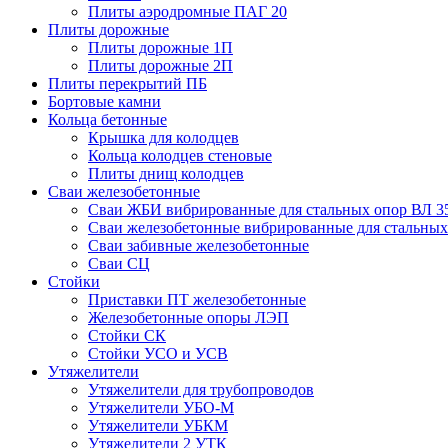
Плиты аэродромные ПАГ 20
Плиты дорожные
Плиты дорожные 1П
Плиты дорожные 2П
Плиты перекрытий ПБ
Бортовые камни
Кольца бетонные
Крышка для колодцев
Кольца колодцев стеновые
Плиты днищ колодцев
Сваи железобетонные
Сваи ЖБИ вибрированные для стальных опор ВЛ 3
Сваи железобетонные вибрированные для стальных
Сваи забивные железобетонные
Сваи СЦ
Стойки
Приставки ПТ железобетонные
Железобетонные опоры ЛЭП
Стойки СК
Стойки УСО и УСВ
Утяжелители
Утяжелители для трубопроводов
Утяжелители УБО-М
Утяжелители УБКМ
Утяжелители 2 УТК