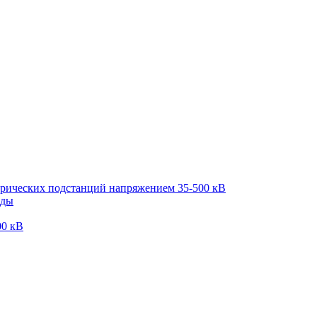
трических подстанций напряжением 35-500 кВ
оды
00 кВ