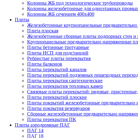
Колонны ЖБ под технологические трубопроводы
Колонны железобетонные для одноэтажных промы
Колонны ЖБ сечением 400х400
Плиты
Железобетонные крупнопанельные предварительно 
Плита плоская
Железобетонные сборные плиты подпорных стен и
Крупнопанельные предварительно напряженные п
Плиты бетонные тротуарные
Плиты НСП для подстанций
Ребристые плиты перекрытия
Плиты балконов
Плиты перекрытий каналов
Плиты перекрытий подземных пешеходных перехо
Плиты перекрытия сантехнические
Плиты перекрытия тепловых камер
Связевые плиты перекрытий: рядовые, пристенные,
Плиты перекрытий плоские
Плиты покрытий железобетонные предварительно н
Плиты покрытия резервуаров
Сборные железобетонные предварительно напряже
Плиты перекрытия ПК
Плиты аэродромные ПАГ
ПАГ 14
ПАГ 18