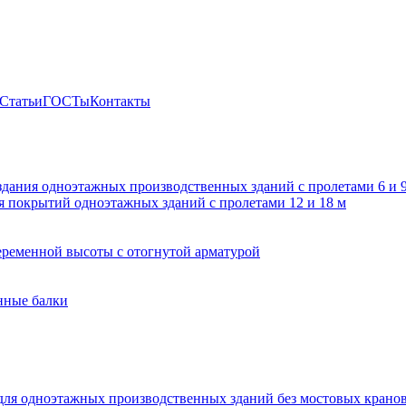
Статьи
ГОСТы
Контакты
здания одноэтажных производственных зданий с пролетами 6 и
 покрытий одноэтажных зданий с пролетами 12 и 18 м
ременной высоты с отогнутой арматурой
нные балки
для одноэтажных производственных зданий без мостовых крано