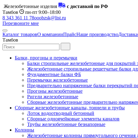
Железобетонные изделия
с доставкой по РФ
Тамбов
пн-пт 9:00–18:00
8 343 361 11 78
ooobzsk@list.ru
Перезвоните мне
Каталог товаров
О компании
Прайс
Наше производство
Доставка
Тамбов
Балки, прогоны и перемычки
Балки стропильные железобетонные для покрытий 
Железобетонные стропильные решетчатые балки для
Фундаментные балки ФБ
Перемычки железобетонные
Предварительно напряженные балки перекрытий пе
Прогоны железобетонные
Ригели железобетонные
Сборные железобетонные предварительно напряже
Сборные железобетонные каналы, тоннели и трубы
Лоток водоотводный бетонный
Сборные одноячейковые элементы каналов
Трубы железобетонные безнапорные
Колонны
Железобетонные колонны прямоугольного сечения 