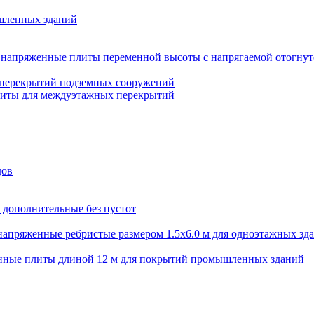
шленных зданий
напряженные плиты переменной высоты с напрягаемой отогнут
 перекрытий подземных сооружений
литы для междуэтажных перекрытий
дов
 дополнительные без пустот
апряженные ребристые размером 1.5х6.0 м для одноэтажных зд
нные плиты длиной 12 м для покрытий промышленных зданий