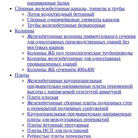
напряженные балки
Сборные железобетонные каналы, тоннели и трубы
Лоток водоотводный бетонный
Сборные одноячейковые элементы каналов
Трубы железобетонные безнапорные
Колонны
Железобетонные колонны прямоугольного сечения
для одноэтажных производственных зданий без
мостовых кранов
Колонны ЖБ под технологические трубопроводы
Колонны железобетонные для одноэтажных
промышленных зданий
Колонны ЖБ сечением 400х400
Плиты
Железобетонные крупнопанельные
предварительно напряженные плиты переменной
высоты с напрягаемой отогнутой арматурой
Плита плоская
Железобетонные сборные плиты подпорных стен
и перекрытий подземных сооружений
Крупнопанельные предварительно напряженные
плиты для междуэтажных перекрытий
Плиты бетонные тротуарные
Плиты НСП для подстанций
Ребристые плиты перекрытия