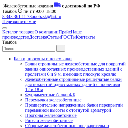
Железобетонные изделия
с доставкой по РФ
Тамбов
пн-пт 9:00–18:00
8 343 361 11 78
ooobzsk@list.ru
Перезвоните мне
Каталог товаров
О компании
Прайс
Наше
производство
Доставка
Статьи
ГОСТы
Контакты
Тамбов
Балки, прогоны и перемычки
Балки стропильные железобетонные для покрытий
здания одноэтажных производственных зданий с
пролетами 6 и 9 м, имеющих плоскую кровлю
Железобетонные стропильные решетчатые балки
для покрытий одноэтажных зданий с пролетами
12 и 18 м
Фундаментные балки ФБ
Перемычки железобетонные
Предварительно напряженные балки перекрытий
переменной высоты с отогнутой арматурой
Прогоны железобетонные
Ригели железобетонные
Сборные железобетонные предварительно