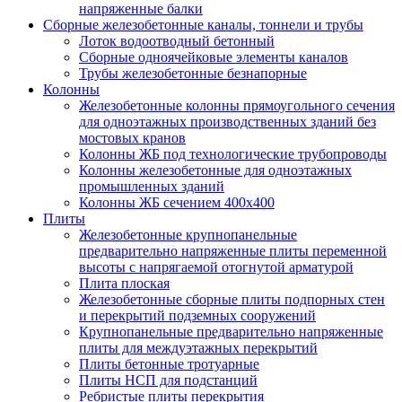
напряженные балки
Сборные железобетонные каналы, тоннели и трубы
Лоток водоотводный бетонный
Сборные одноячейковые элементы каналов
Трубы железобетонные безнапорные
Колонны
Железобетонные колонны прямоугольного сечения
для одноэтажных производственных зданий без
мостовых кранов
Колонны ЖБ под технологические трубопроводы
Колонны железобетонные для одноэтажных
промышленных зданий
Колонны ЖБ сечением 400х400
Плиты
Железобетонные крупнопанельные
предварительно напряженные плиты переменной
высоты с напрягаемой отогнутой арматурой
Плита плоская
Железобетонные сборные плиты подпорных стен
и перекрытий подземных сооружений
Крупнопанельные предварительно напряженные
плиты для междуэтажных перекрытий
Плиты бетонные тротуарные
Плиты НСП для подстанций
Ребристые плиты перекрытия