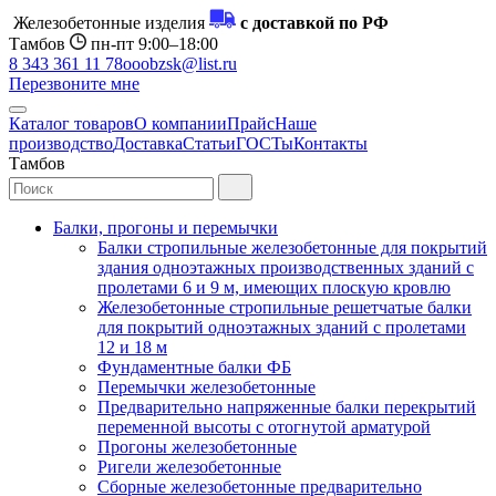
Железобетонные изделия
с доставкой по РФ
Тамбов
пн-пт 9:00–18:00
8 343 361 11 78
ooobzsk@list.ru
Перезвоните мне
Каталог товаров
О компании
Прайс
Наше
производство
Доставка
Статьи
ГОСТы
Контакты
Тамбов
Балки, прогоны и перемычки
Балки стропильные железобетонные для покрытий
здания одноэтажных производственных зданий с
пролетами 6 и 9 м, имеющих плоскую кровлю
Железобетонные стропильные решетчатые балки
для покрытий одноэтажных зданий с пролетами
12 и 18 м
Фундаментные балки ФБ
Перемычки железобетонные
Предварительно напряженные балки перекрытий
переменной высоты с отогнутой арматурой
Прогоны железобетонные
Ригели железобетонные
Сборные железобетонные предварительно