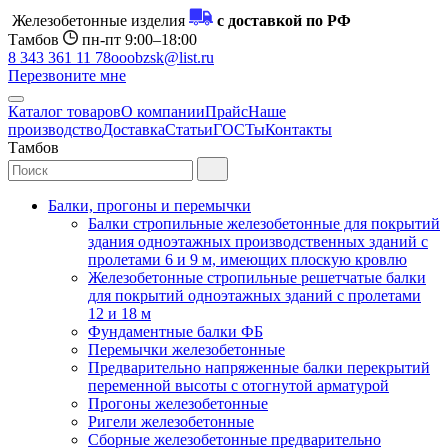
Железобетонные изделия
с доставкой по РФ
Тамбов
пн-пт 9:00–18:00
8 343 361 11 78
ooobzsk@list.ru
Перезвоните мне
Каталог товаров
О компании
Прайс
Наше
производство
Доставка
Статьи
ГОСТы
Контакты
Тамбов
Балки, прогоны и перемычки
Балки стропильные железобетонные для покрытий
здания одноэтажных производственных зданий с
пролетами 6 и 9 м, имеющих плоскую кровлю
Железобетонные стропильные решетчатые балки
для покрытий одноэтажных зданий с пролетами
12 и 18 м
Фундаментные балки ФБ
Перемычки железобетонные
Предварительно напряженные балки перекрытий
переменной высоты с отогнутой арматурой
Прогоны железобетонные
Ригели железобетонные
Сборные железобетонные предварительно