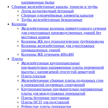
напряженные балки
Сборные железобетонные каналы, тоннели и трубы
Лоток водоотводный бетонный
Сборные одноячейковые элементы каналов
Трубы железобетонные безнапорные
Колонны
Железобетонные колонны прямоугольного сечения
для одноэтажных производственных зданий без
мостовых кранов
Колонны ЖБ под технологические трубопроводы
Колонны железобетонные для одноэтажных
промышленных зданий
Колонны ЖБ сечением 400х400
Плиты
Железобетонные крупнопанельные
предварительно напряженные плиты переменной
высоты с напрягаемой отогнутой арматурой
Плита плоская
Железобетонные сборные плиты подпорных стен
и перекрытий подземных сооружений
Крупнопанельные предварительно напряженные
плиты для междуэтажных перекрытий
Плиты бетонные тротуарные
Плиты НСП для подстанций
Ребристые плиты перекрытия