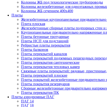
Колонны ЖБ под технологические трубопроводы
Колонны железобетонные для одноэтажных промы
Колонны ЖБ сечением 400х400
Плиты
Железобетонные крупнопанельные предварительно 
Плита плоская
Железобетонные сборные плиты подпорных стен и
Крупнопанельные предварительно напряженные п
Плиты бетонные тротуарные
Плиты НСП для подстанций
Ребристые плиты перекрытия
Плиты балконов
Плиты перекрытий каналов
Плиты перекрытий подземных пешеходных перехо
Плиты перекрытия сантехнические
Плиты перекрытия тепловых камер
Связевые плиты перекрытий: рядовые, пристенные,
Плиты перекрытий плоские
Плиты покрытий железобетонные предварительно н
Плиты покрытия резервуаров
Сборные железобетонные предварительно напряже
Плиты перекрытия ПК
Плиты аэродромные ПАГ
ПАГ 14
ПАГ 18