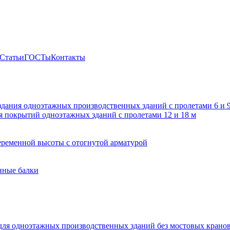
Статьи
ГОСТы
Контакты
здания одноэтажных производственных зданий с пролетами 6 и
 покрытий одноэтажных зданий с пролетами 12 и 18 м
ременной высоты с отогнутой арматурой
нные балки
для одноэтажных производственных зданий без мостовых крано