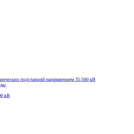
трических подстанций напряжением 35-500 кВ
оды
00 кВ