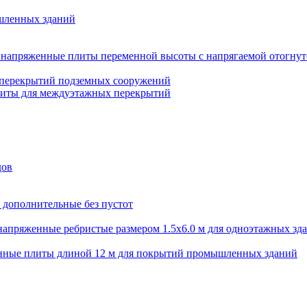
шленных зданий
напряженные плиты переменной высоты с напрягаемой отогнут
 перекрытий подземных сооружений
литы для междуэтажных перекрытий
дов
 дополнительные без пустот
апряженные ребристые размером 1.5х6.0 м для одноэтажных зд
нные плиты длиной 12 м для покрытий промышленных зданий