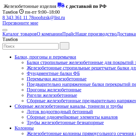
Железобетонные изделия
с доставкой по РФ
Тамбов
пн-пт 9:00–18:00
8 343 361 11 78
ooobzsk@list.ru
Перезвоните мне
Каталог товаров
О компании
Прайс
Наше производство
Доставка
Тамбов
Балки, прогоны и перемычки
Балки стропильные железобетонные для покрытий 
Железобетонные стропильные решетчатые балки для
Фундаментные балки ФБ
Перемычки железобетонные
Предварительно напряженные балки перекрытий пе
Прогоны железобетонные
Ригели железобетонные
Сборные железобетонные предварительно напряже
Сборные железобетонные каналы, тоннели и трубы
Лоток водоотводный бетонный
Сборные одноячейковые элементы каналов
Трубы железобетонные безнапорные
Колонны
Железобетонные колонны прямоугольного сечения 