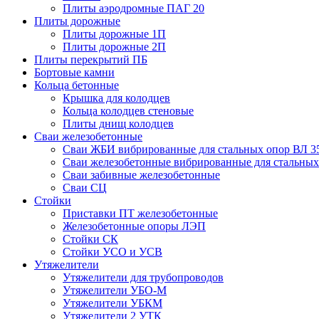
Плиты аэродромные ПАГ 20
Плиты дорожные
Плиты дорожные 1П
Плиты дорожные 2П
Плиты перекрытий ПБ
Бортовые камни
Кольца бетонные
Крышка для колодцев
Кольца колодцев стеновые
Плиты днищ колодцев
Сваи железобетонные
Сваи ЖБИ вибрированные для стальных опор ВЛ 3
Сваи железобетонные вибрированные для стальных
Сваи забивные железобетонные
Сваи СЦ
Стойки
Приставки ПТ железобетонные
Железобетонные опоры ЛЭП
Стойки СК
Стойки УСО и УСВ
Утяжелители
Утяжелители для трубопроводов
Утяжелители УБО-М
Утяжелители УБКМ
Утяжелители 2 УТК