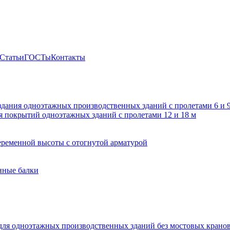
Статьи
ГОСТы
Контакты
здания одноэтажных производственных зданий с пролетами 6 и
 покрытий одноэтажных зданий с пролетами 12 и 18 м
ременной высоты с отогнутой арматурой
нные балки
для одноэтажных производственных зданий без мостовых крано