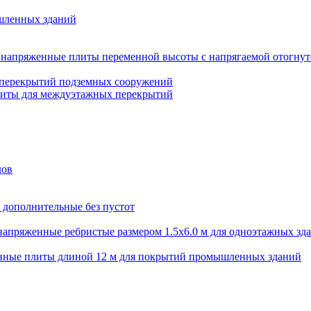
шленных зданий
напряженные плиты переменной высоты с напрягаемой отогнут
 перекрытий подземных сооружений
литы для междуэтажных перекрытий
дов
 дополнительные без пустот
апряженные ребристые размером 1.5х6.0 м для одноэтажных зд
нные плиты длиной 12 м для покрытий промышленных зданий