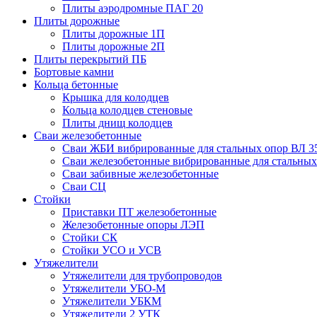
Плиты аэродромные ПАГ 20
Плиты дорожные
Плиты дорожные 1П
Плиты дорожные 2П
Плиты перекрытий ПБ
Бортовые камни
Кольца бетонные
Крышка для колодцев
Кольца колодцев стеновые
Плиты днищ колодцев
Сваи железобетонные
Сваи ЖБИ вибрированные для стальных опор ВЛ 3
Сваи железобетонные вибрированные для стальных
Сваи забивные железобетонные
Сваи СЦ
Стойки
Приставки ПТ железобетонные
Железобетонные опоры ЛЭП
Стойки СК
Стойки УСО и УСВ
Утяжелители
Утяжелители для трубопроводов
Утяжелители УБО-М
Утяжелители УБКМ
Утяжелители 2 УТК