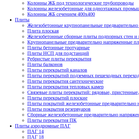
Колонны ЖБ под технологические трубопроводы
Колонны железобетонные для одноэтажных промы
Колонны ЖБ сечением 400х400
Плиты
Железобетонные крупнопанельные предварительно 
Плита плоская
Железобетонные сборные плиты подпорных стен и
Крупнопанельные предварительно напряженные п
Плиты бетонные тротуарные
Плиты НСП для подстанций
Ребристые плиты перекрытия
Плиты балконов
Плиты перекрытий каналов
Плиты перекрытий подземных пешеходных перехо
Плиты перекрытия сантехнические
Плиты перекрытия тепловых камер
Связевые плиты перекрытий: рядовые, пристенные,
Плиты перекрытий плоские
Плиты покрытий железобетонные предварительно н
Плиты покрытия резервуаров
Сборные железобетонные предварительно напряже
Плиты перекрытия ПК
Плиты аэродромные ПАГ
ПАГ 14
ПАГ 18