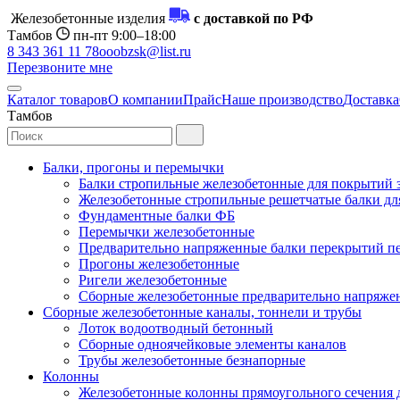
Железобетонные изделия
с доставкой по РФ
Тамбов
пн-пт 9:00–18:00
8 343 361 11 78
ooobzsk@list.ru
Перезвоните мне
Каталог товаров
О компании
Прайс
Наше производство
Доставка
Тамбов
Балки, прогоны и перемычки
Балки стропильные железобетонные для покрытий 
Железобетонные стропильные решетчатые балки для
Фундаментные балки ФБ
Перемычки железобетонные
Предварительно напряженные балки перекрытий пе
Прогоны железобетонные
Ригели железобетонные
Сборные железобетонные предварительно напряже
Сборные железобетонные каналы, тоннели и трубы
Лоток водоотводный бетонный
Сборные одноячейковые элементы каналов
Трубы железобетонные безнапорные
Колонны
Железобетонные колонны прямоугольного сечения 