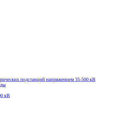
трических подстанций напряжением 35-500 кВ
оды
00 кВ