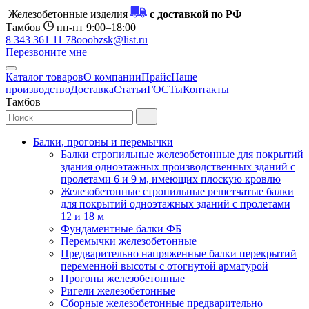
Железобетонные изделия
с доставкой по РФ
Тамбов
пн-пт 9:00–18:00
8 343 361 11 78
ooobzsk@list.ru
Перезвоните мне
Каталог товаров
О компании
Прайс
Наше
производство
Доставка
Статьи
ГОСТы
Контакты
Тамбов
Балки, прогоны и перемычки
Балки стропильные железобетонные для покрытий
здания одноэтажных производственных зданий с
пролетами 6 и 9 м, имеющих плоскую кровлю
Железобетонные стропильные решетчатые балки
для покрытий одноэтажных зданий с пролетами
12 и 18 м
Фундаментные балки ФБ
Перемычки железобетонные
Предварительно напряженные балки перекрытий
переменной высоты с отогнутой арматурой
Прогоны железобетонные
Ригели железобетонные
Сборные железобетонные предварительно