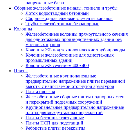
напряженные балки
Сборные железобетонные каналы, тоннели и трубы
Лоток водоотводный бетонный
Сборные одноячейковые элементы каналов
Трубы железобетонные безнапорные
Колонны
Железобетонные колонны прямоугольного сечения
для одноэтажных производственных зданий без
мостовых кранов
Колонны ЖБ под технологические трубопроводы
Колонны железобетонные для одноэтажных
промышленных зданий
Колонны ЖБ сечением 400х400
Плиты
Железобетонные крупнопанельные
предварительно напряженные плиты переменной
высоты с напрягаемой отогнутой арматурой
Плита плоская
Железобетонные сборные плиты подпорных стен
и перекрытий подземных сооружений
Крупнопанельные предварительно напряженные
плиты для междуэтажных перекрытий
Плиты бетонные тротуарные
Плиты НСП для подстанций
Ребристые плиты перекрытия