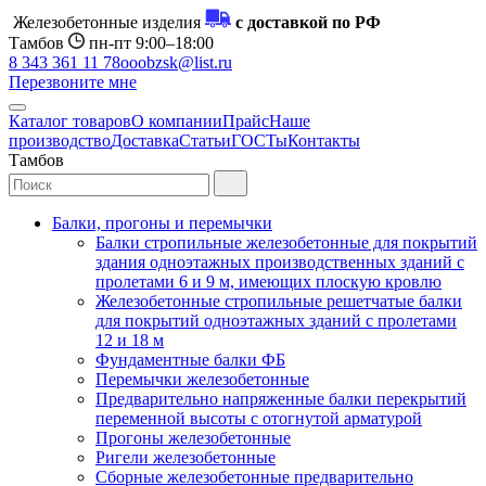
Железобетонные изделия
с доставкой по РФ
Тамбов
пн-пт 9:00–18:00
8 343 361 11 78
ooobzsk@list.ru
Перезвоните мне
Каталог товаров
О компании
Прайс
Наше
производство
Доставка
Статьи
ГОСТы
Контакты
Тамбов
Балки, прогоны и перемычки
Балки стропильные железобетонные для покрытий
здания одноэтажных производственных зданий с
пролетами 6 и 9 м, имеющих плоскую кровлю
Железобетонные стропильные решетчатые балки
для покрытий одноэтажных зданий с пролетами
12 и 18 м
Фундаментные балки ФБ
Перемычки железобетонные
Предварительно напряженные балки перекрытий
переменной высоты с отогнутой арматурой
Прогоны железобетонные
Ригели железобетонные
Сборные железобетонные предварительно