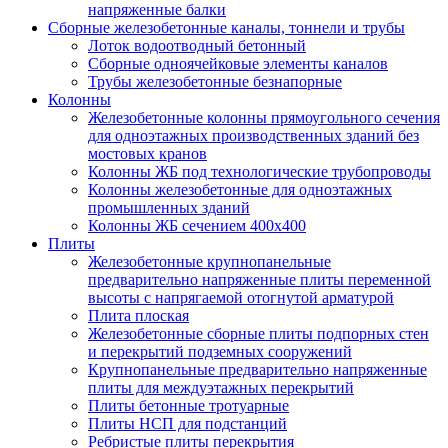
напряженные балки
Сборные железобетонные каналы, тоннели и трубы
Лоток водоотводный бетонный
Сборные одноячейковые элементы каналов
Трубы железобетонные безнапорные
Колонны
Железобетонные колонны прямоугольного сечения
для одноэтажных производственных зданий без
мостовых кранов
Колонны ЖБ под технологические трубопроводы
Колонны железобетонные для одноэтажных
промышленных зданий
Колонны ЖБ сечением 400х400
Плиты
Железобетонные крупнопанельные
предварительно напряженные плиты переменной
высоты с напрягаемой отогнутой арматурой
Плита плоская
Железобетонные сборные плиты подпорных стен
и перекрытий подземных сооружений
Крупнопанельные предварительно напряженные
плиты для междуэтажных перекрытий
Плиты бетонные тротуарные
Плиты НСП для подстанций
Ребристые плиты перекрытия