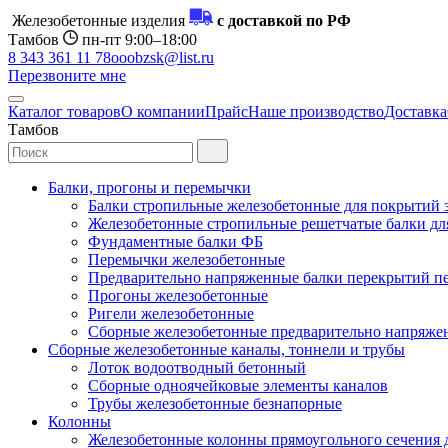
Железобетонные изделия
с доставкой по РФ
Тамбов
пн-пт 9:00–18:00
8 343 361 11 78
ooobzsk@list.ru
Перезвоните мне
Каталог товаров
О компании
Прайс
Наше производство
Доставка
Тамбов
Балки, прогоны и перемычки
Балки стропильные железобетонные для покрытий 
Железобетонные стропильные решетчатые балки для
Фундаментные балки ФБ
Перемычки железобетонные
Предварительно напряженные балки перекрытий пе
Прогоны железобетонные
Ригели железобетонные
Сборные железобетонные предварительно напряже
Сборные железобетонные каналы, тоннели и трубы
Лоток водоотводный бетонный
Сборные одноячейковые элементы каналов
Трубы железобетонные безнапорные
Колонны
Железобетонные колонны прямоугольного сечения 