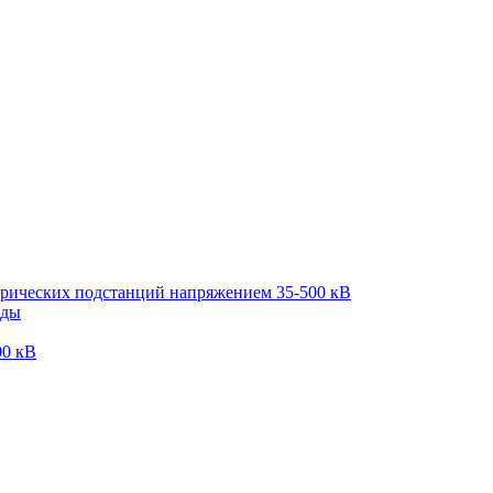
трических подстанций напряжением 35-500 кВ
оды
00 кВ