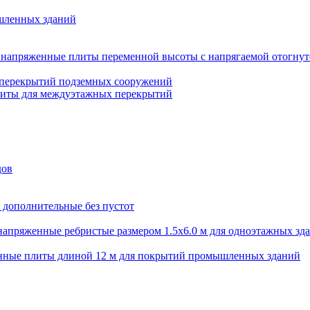
шленных зданий
напряженные плиты переменной высоты с напрягаемой отогнут
 перекрытий подземных сооружений
литы для междуэтажных перекрытий
дов
 дополнительные без пустот
апряженные ребристые размером 1.5х6.0 м для одноэтажных зд
нные плиты длиной 12 м для покрытий промышленных зданий