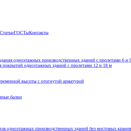
Статьи
ГОСТы
Контакты
здания одноэтажных производственных зданий с пролетами 6 и
 покрытий одноэтажных зданий с пролетами 12 и 18 м
ременной высоты с отогнутой арматурой
нные балки
для одноэтажных производственных зданий без мостовых крано