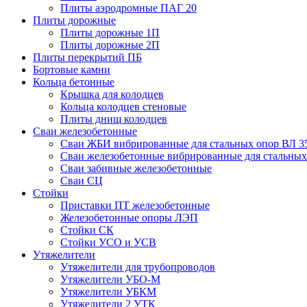
Плиты аэродромные ПАГ 20
Плиты дорожные
Плиты дорожные 1П
Плиты дорожные 2П
Плиты перекрытий ПБ
Бортовые камни
Кольца бетонные
Крышка для колодцев
Кольца колодцев стеновые
Плиты днищ колодцев
Сваи железобетонные
Сваи ЖБИ вибрированные для стальных опор ВЛ 3
Сваи железобетонные вибрированные для стальных
Сваи забивные железобетонные
Сваи СЦ
Стойки
Приставки ПТ железобетонные
Железобетонные опоры ЛЭП
Стойки СК
Стойки УСО и УСВ
Утяжелители
Утяжелители для трубопроводов
Утяжелители УБО-М
Утяжелители УБКМ
Утяжелители 2 УТК