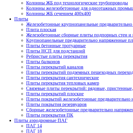
Колонны ЖБ под технологические трубопроводы
Колонны железобетонные для одноэтажных промы
Колонны ЖБ сечением 400х400
Плиты
Железобетонные крупнопанельные предварительно 
Плита плоская
Железобетонные сборные плиты подпорных стен и
Крупнопанельные предварительно напряженные п
Плиты бетонные тротуарные
Плиты НСП для подстанций
Ребристые плиты перекрытия
Плиты балконов
Плиты перекрытий каналов
Плиты перекрытий подземных пешеходных перехо
Плиты перекрытия сантехнические
Плиты перекрытия тепловых камер
Связевые плиты перекрытий: рядовые, пристенные,
Плиты перекрытий плоские
Плиты покрытий железобетонные предварительно н
Плиты покрытия резервуаров
Сборные железобетонные предварительно напряже
Плиты перекрытия ПК
Плиты аэродромные ПАГ
ПАГ 14
ПАГ 18