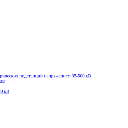
трических подстанций напряжением 35-500 кВ
оды
00 кВ