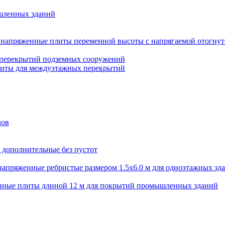
шленных зданий
напряженные плиты переменной высоты с напрягаемой отогнут
 перекрытий подземных сооружений
литы для междуэтажных перекрытий
дов
 дополнительные без пустот
апряженные ребристые размером 1.5х6.0 м для одноэтажных зд
нные плиты длиной 12 м для покрытий промышленных зданий