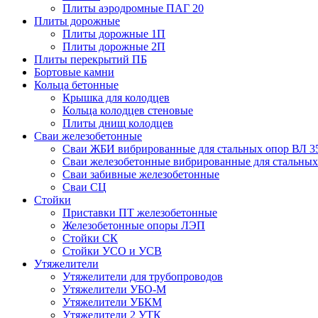
Плиты аэродромные ПАГ 20
Плиты дорожные
Плиты дорожные 1П
Плиты дорожные 2П
Плиты перекрытий ПБ
Бортовые камни
Кольца бетонные
Крышка для колодцев
Кольца колодцев стеновые
Плиты днищ колодцев
Сваи железобетонные
Сваи ЖБИ вибрированные для стальных опор ВЛ 3
Сваи железобетонные вибрированные для стальных
Сваи забивные железобетонные
Сваи СЦ
Стойки
Приставки ПТ железобетонные
Железобетонные опоры ЛЭП
Стойки СК
Стойки УСО и УСВ
Утяжелители
Утяжелители для трубопроводов
Утяжелители УБО-М
Утяжелители УБКМ
Утяжелители 2 УТК