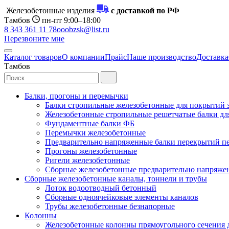
Железобетонные изделия
с доставкой по РФ
Тамбов
пн-пт 9:00–18:00
8 343 361 11 78
ooobzsk@list.ru
Перезвоните мне
Каталог товаров
О компании
Прайс
Наше производство
Доставка
Тамбов
Балки, прогоны и перемычки
Балки стропильные железобетонные для покрытий 
Железобетонные стропильные решетчатые балки для
Фундаментные балки ФБ
Перемычки железобетонные
Предварительно напряженные балки перекрытий пе
Прогоны железобетонные
Ригели железобетонные
Сборные железобетонные предварительно напряже
Сборные железобетонные каналы, тоннели и трубы
Лоток водоотводный бетонный
Сборные одноячейковые элементы каналов
Трубы железобетонные безнапорные
Колонны
Железобетонные колонны прямоугольного сечения 