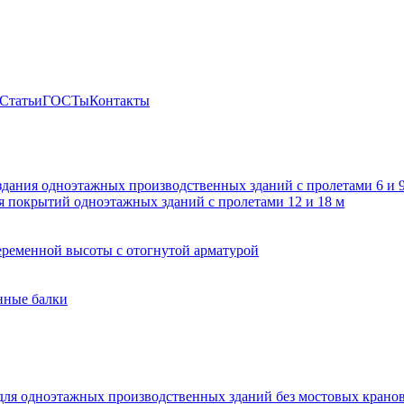
Статьи
ГОСТы
Контакты
здания одноэтажных производственных зданий с пролетами 6 и
 покрытий одноэтажных зданий с пролетами 12 и 18 м
ременной высоты с отогнутой арматурой
нные балки
для одноэтажных производственных зданий без мостовых крано