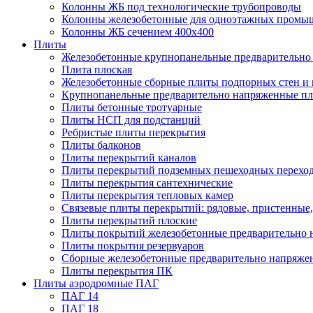
Колонны ЖБ под технологические трубопроводы
Колонны железобетонные для одноэтажных промы
Колонны ЖБ сечением 400х400
Плиты
Железобетонные крупнопанельные предварительно 
Плита плоская
Железобетонные сборные плиты подпорных стен и
Крупнопанельные предварительно напряженные п
Плиты бетонные тротуарные
Плиты НСП для подстанций
Ребристые плиты перекрытия
Плиты балконов
Плиты перекрытий каналов
Плиты перекрытий подземных пешеходных перехо
Плиты перекрытия сантехнические
Плиты перекрытия тепловых камер
Связевые плиты перекрытий: рядовые, пристенные,
Плиты перекрытий плоские
Плиты покрытий железобетонные предварительно н
Плиты покрытия резервуаров
Сборные железобетонные предварительно напряже
Плиты перекрытия ПК
Плиты аэродромные ПАГ
ПАГ 14
ПАГ 18