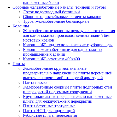
напряженные балки
Сборные железобетонные каналы, тоннели и трубы
Лоток водоотводный бетонный
Сборные одноячейковые элементы каналов
Трубы железобетонные безнапорные
Колонны
Железобетонные колонны прямоугольного сечения
для одноэтажных производственных зданий без
мостовых кранов
Колонны ЖБ под технологические трубопроводы
Колонны железобетонные для одноэтажных
промышленных зданий
Колонны ЖБ сечением 400х400
Плиты
Железобетонные крупнопанельные
предварительно напряженные плиты переменной
высоты с напрягаемой отогнутой арматурой
Плита плоская
Железобетонные сборные плиты подпорных стен
и перекрытий подземных сооружений
Крупнопанельные предварительно напряженные
плиты для междуэтажных перекрытий
Плиты бетонные тротуарные
Плиты НСП для подстанций
Ребристые плиты перекрытия