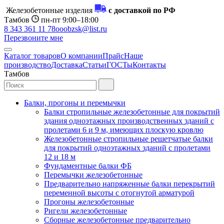
Железобетонные изделия
с доставкой по РФ
Тамбов
пн-пт 9:00–18:00
8 343 361 11 78
ooobzsk@list.ru
Перезвоните мне
Каталог товаров
О компании
Прайс
Наше
производство
Доставка
Статьи
ГОСТы
Контакты
Тамбов
Балки, прогоны и перемычки
Балки стропильные железобетонные для покрытий
здания одноэтажных производственных зданий с
пролетами 6 и 9 м, имеющих плоскую кровлю
Железобетонные стропильные решетчатые балки
для покрытий одноэтажных зданий с пролетами
12 и 18 м
Фундаментные балки ФБ
Перемычки железобетонные
Предварительно напряженные балки перекрытий
переменной высоты с отогнутой арматурой
Прогоны железобетонные
Ригели железобетонные
Сборные железобетонные предварительно